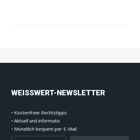
Erneute Auszeichnung für
Maximilian Weiss: Lawdragon 500
Global Plaintiff Lawyer 2025
READ MORE
WEISSWERT-NEWSLETTER
• Kostenfreie Rechtstipps
• Aktuell und informativ
• Monatlich bequem per E-Mail