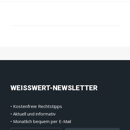
Erneute Auszeichnung für
Maximilian Weiss: Lawdragon 500
Global Plaintiff Lawyer 2025
READ MORE
WEISSWERT-NEWSLETTER
• Kostenfreie Rechtstipps
• Aktuell und informativ
• Monatlich bequem per E-Mail